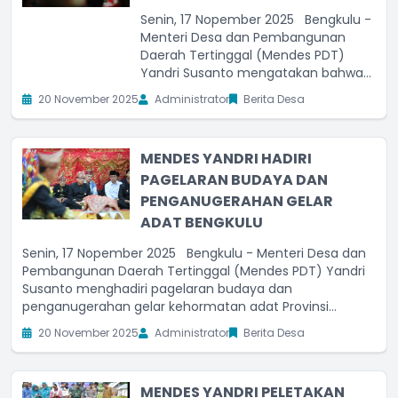
Senin, 17 Nopember 2025 Bengkulu -
Menteri Desa dan Pembangunan
Daerah Tertinggal (Mendes PDT)
Yandri Susanto mengatakan bahwa
Jaksa Garda Desa (Jaga Desa)
20 November 2025
Administrator
Berita Desa
adalah program yang sangat
strategis. Oleh karena itu, ia
mengajak semua pihak untuk
MENDES YANDRI HADIRI
menyukseskan program ini.
PAGELARAN BUDAYA DAN
Menurutnya, sejak digulirkannya
PENGANUGERAHAN GELAR
ADAT BENGKULU
Senin, 17 Nopember 2025 Bengkulu - Menteri Desa dan
Pembangunan Daerah Tertinggal (Mendes PDT) Yandri
Susanto menghadiri pagelaran budaya dan
penganugerahan gelar kehormatan adat Provinsi
Bengkulu, di Balai Raya Semarak Bengkulu, Senin
20 November 2025
Administrator
Berita Desa
(17/11/2025). Mengenakan pakaian adat yang didominasi
warna
MENDES YANDRI PELETAKAN