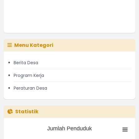
Menu Kategori
Berita Desa
Program Kerja
Peraturan Desa
Statistik
Jumlah Penduduk
Jumlah Penduduk
Bar chart with 3 bars.
The chart has 1 X axis displaying categories.