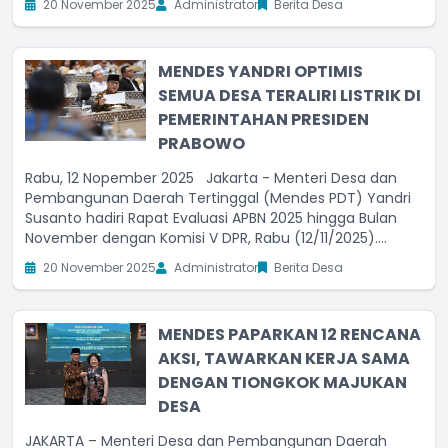
20 November 2025
Administrator
Berita Desa
membangun desa dan desa bersih dari narkoba
(bersinar),
MENDES YANDRI OPTIMIS
SEMUA DESA TERALIRI LISTRIK DI
PEMERINTAHAN PRESIDEN
PRABOWO
Rabu, 12 Nopember 2025 Jakarta - Menteri Desa dan
Pembangunan Daerah Tertinggal (Mendes PDT) Yandri
Susanto hadiri Rapat Evaluasi APBN 2025 hingga Bulan
November dengan Komisi V DPR, Rabu (12/11/2025).
Mendes Yandri melaporkan jika hingga saat ini,
20 November 2025
Administrator
Berita Desa
penyerapan anggaran hingga 10 November 2025
MENDES PAPARKAN 12 RENCANA
AKSI, TAWARKAN KERJA SAMA
DENGAN TIONGKOK MAJUKAN
DESA
JAKARTA – Menteri Desa dan Pembangunan Daerah