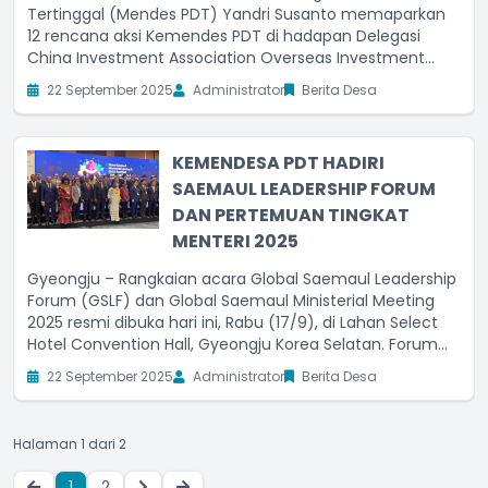
Tertinggal (Mendes PDT) Yandri Susanto memaparkan
12 rencana aksi Kemendes PDT di hadapan Delegasi
China Investment Association Overseas Investment
Union (CIAOIU). Ia menjelaskan seluruh poin berikut
22 September 2025
Administrator
Berita Desa
dengan peluang kerja sama yang bisa dilaksanakan
KEMENDESA PDT HADIRI
SAEMAUL LEADERSHIP FORUM
DAN PERTEMUAN TINGKAT
MENTERI 2025
Gyeongju – Rangkaian acara Global Saemaul Leadership
Forum (GSLF) dan Global Saemaul Ministerial Meeting
2025 resmi dibuka hari ini, Rabu (17/9), di Lahan Select
Hotel Convention Hall, Gyeongju Korea Selatan. Forum
internasional ini menjadi wadah bagi 46 negara yang
22 September 2025
Administrator
Berita Desa
tergabung dalam jaringan Saemaul
Halaman 1 dari 2
1
2