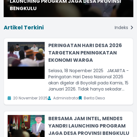
LAUNCHING PROGRAM JAGA DESA PROVINSI
BENGKULU
Artikel Terkini
Indeks
PERINGATAN HARI DESA 2026
TARGETKAN PENINGKATAN
EKONOMI WARGA
Selasa, 18 Nopember 2025 JAKARTA -
Peringatan Hari Desa Nasional 2026
akan digelar di Boyolali pada Kamis, 15
Januari 2026. Tidak hanya sekadar
perayaan, momen yang diperingati
20 November 2025
Administrator
Berita Desa
setiap tahun tersebut juga menjadi
salah satu kesempatan yang
dimanfaatkan untuk menggerakkan
BERSAMA JAM INTEL, MENDES
ekonomi warga. "Ini
YANDRI LAUNCHING PROGRAM
JAGA DESA PROVINSI BENGKULU