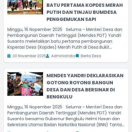
BATU PERTAMA KOPDES MERAH
PUTIH DAN TINJAU BUMDESA
PENGGEMUKAN SAPI
Minggu, 16 Nopember 2025 Seluma - Menteri Desa dan
Pembangunan Daerah Tertinggal (Mendes PDT) Yandri
Susanto meletakkan batu pertama pembangunan
Koperasi Desa (Kopdes) Merah Putih di Desa Bukit
Peninjauan I, Kabupaten Seluma, Minggu (16/11/2025).
20 November 2025
Administrator
Berita Desa
Mendes PDT Yandri Susanto mengatakan, dengan
MENDES YANDRI DEKLARASIKAN
GOTONG ROYONG BANGUN
DESA DAN DESA BERSINAR DI
BENGKULU
Minggu, 16 Nopember 2025 Seluma - Menteri Desa dan
Pembangunan Daerah Tertinggal (Mendes PDT) Yandri
Susanto bersama Gubernur Bengkulu Helmi Hasan dan
Sekretaris Utama Badan Narkotika Nasional (BNN) Tantan
Sulistyana mendeklarasikan gotong royong