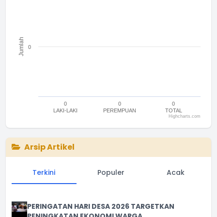
The chart has 1 Y axis displaying Jumlah. Range: -0.5 to 0.5.
Jumlah
0
0
0
0
LAKI-LAKI
PEREMPUAN
TOTAL
Highcharts.com
End of interactive chart.
Arsip Artikel
Terkini
Populer
Acak
PERINGATAN HARI DESA 2026 TARGETKAN
PENINGKATAN EKONOMI WARGA